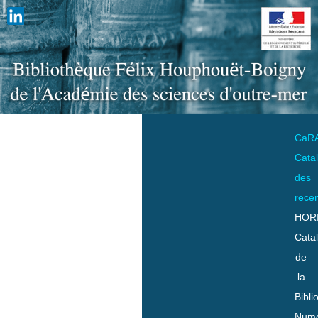
CaR
Cata
des
rece
HOR
Cata
de
la
Bibli
Numo