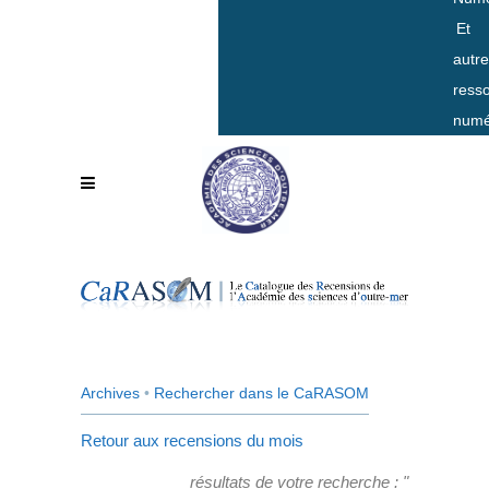
Et
autr
ress
numé
Archives
•
Rechercher dans le CaRASOM
Retour aux recensions du mois
résultats de votre recherche : "