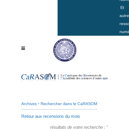
Et
autr
ress
numé
Archives
•
Rechercher dans le CaRASOM
Retour aux recensions du mois
résultats de votre recherche : "