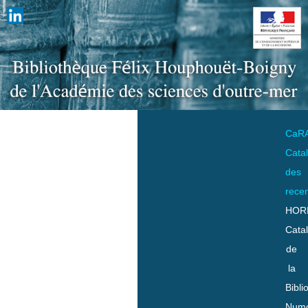
CaR
Cata
des
rece
HOR
Cata
de
la
Bibli
Numo