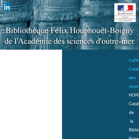
CaR
Cata
des
rece
HOR
Cata
de
la
Bibli
Numo