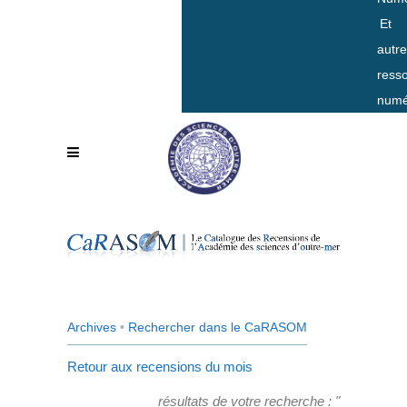
Et
autr
ress
numé
Archives
•
Rechercher dans le CaRASOM
Retour aux recensions du mois
résultats de votre recherche : "