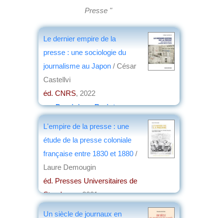
Presse "
Le dernier empire de la
presse : une sociologie du
journalisme au Japon
/ César
Castellvi
éd. CNRS
, 2022
par
Dominique Barjot
L'empire de la presse : une
étude de la presse coloniale
française entre 1830 et 1880
/
Laure Demougin
éd. Presses Universitaires de
Strasbourg
, 2021
par
Patrick Forestier
Un siècle de journaux en