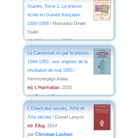
Guinée. Tome 1. La presse
écrite en Guinée française,
1920-1958
/ Mamadou Dindé
Diallo
éd. L'Harmattan
, 2020
par
Jean Nemo
Le Cameroun vu par la presse,
1944-1955 : aux origines de la
révolution de mai 1955
/
Hermenegilgo Adala
éd. L'Harmattan
, 2020
par
Patrick Forestier
L'Orient des revues, XIXe et
XXe siècles
/ Daniel Lançon
éd. Ellug
, 2014
par
Christian Lochon