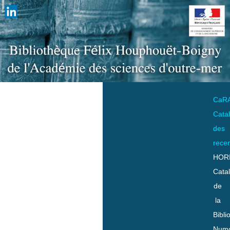
CaR
Cata
des
rece
HOR
Cata
de
la
Bibli
Numo