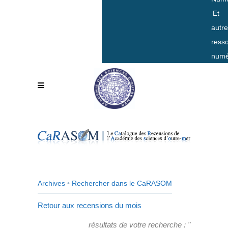
Et
autr
ress
numé
Archives
•
Rechercher dans le CaRASOM
Retour aux recensions du mois
résultats de votre recherche : "