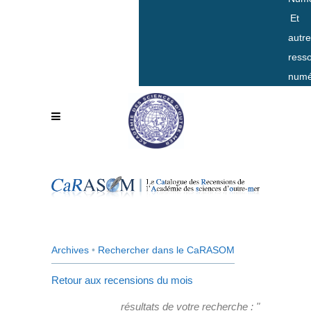
Et
autr
ress
numé
Archives
•
Rechercher dans le CaRASOM
Retour aux recensions du mois
résultats de votre recherche : "