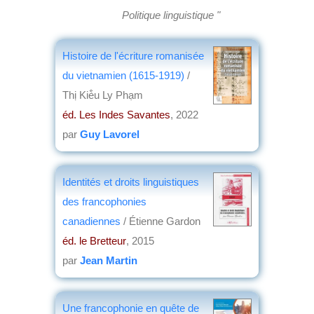
Politique linguistique "
Histoire de l'écriture romanisée
du vietnamien (1615-1919)
/
Thị Kiè̂u Ly Phạm
éd. Les Indes Savantes
, 2022
par
Guy Lavorel
Identités et droits linguistiques
des francophonies
canadiennes
/ Étienne Gardon
éd. le Bretteur
, 2015
par
Jean Martin
Une francophonie en quête de