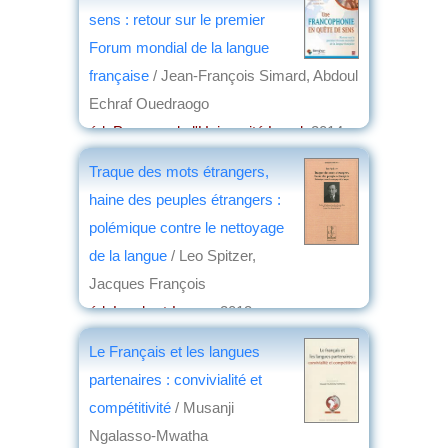
sens : retour sur le premier
Forum mondial de la langue
française
/ Jean-François Simard, Abdoul
Echraf Ouedraogo
éd. Presses de l'Université Laval
, 2014
par
Joëlle le Morzellec
Traque des mots étrangers,
haine des peuples étrangers :
polémique contre le nettoyage
de la langue
/ Leo Spitzer,
Jacques François
éd. Lambert-Lucas
, 2013
par
Philippe David
Le Français et les langues
partenaires : convivialité et
compétitivité
/ Musanji
Ngalasso-Mwatha