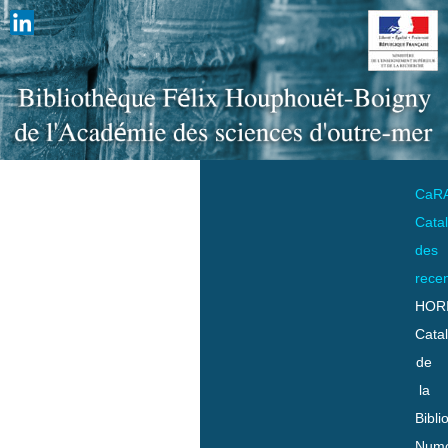
CaR
Cata
des
rece
HOR
Cata
de
la
Bibli
Numo