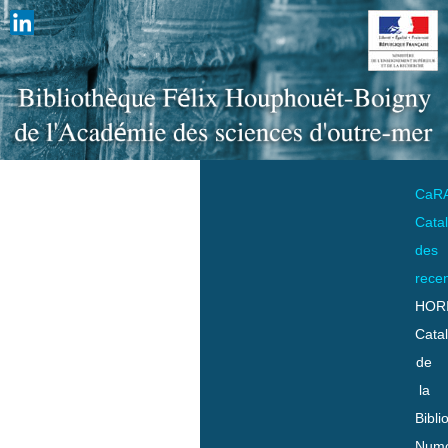
CaR
Cata
des
rece
HOR
Cata
de
la
Bibli
Numo