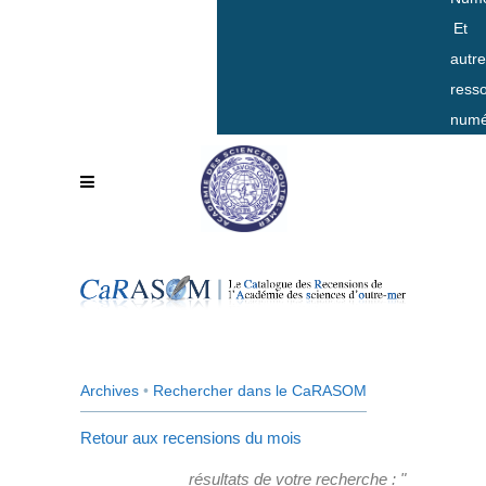
Et
autr
ress
numé
Archives
•
Rechercher dans le CaRASOM
Retour aux recensions du mois
résultats de votre recherche : "