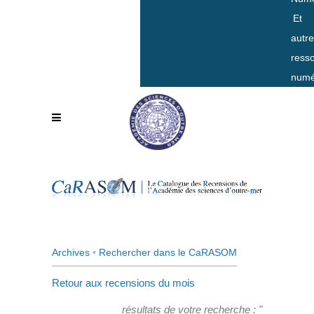
Et
autr
ress
numé
Archives
•
Rechercher dans le CaRASOM
Retour aux recensions du mois
résultats de votre recherche : "