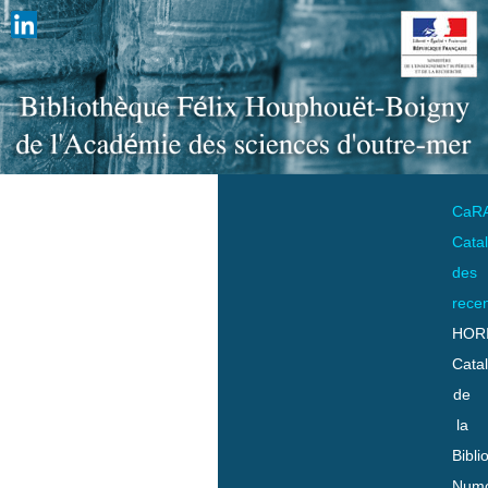
CaR
Cata
des
rece
HOR
Cata
de
la
Bibli
Numo