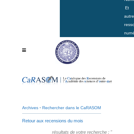
Et
autr
ress
numé
Archives
•
Rechercher dans le CaRASOM
Retour aux recensions du mois
résultats de votre recherche : "