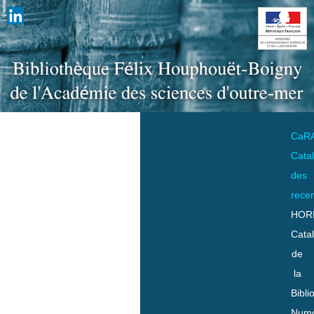
CaR
Cata
des
rece
HOR
Cata
de
la
Bibli
Numo