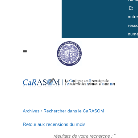
Et
autr
ress
numé
Archives
•
Rechercher dans le CaRASOM
Retour aux recensions du mois
résultats de votre recherche : "