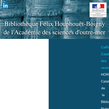
CaR
Cata
des
rece
HOR
Cata
de
la
Bibli
Numo