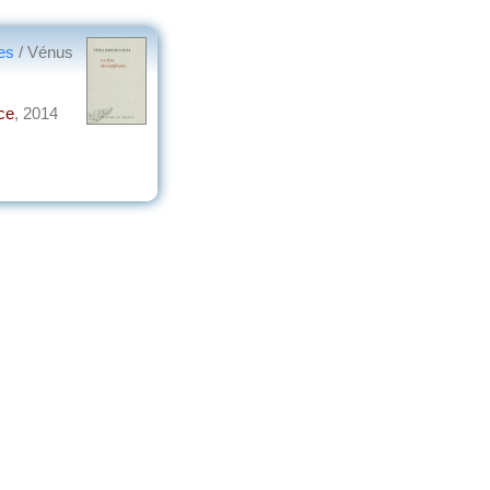
ues
/ Vénus
ce
, 2014