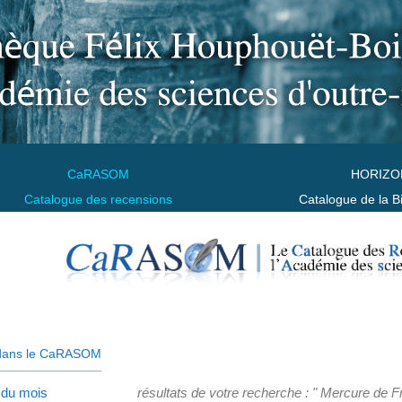
CaRASOM
HORIZO
Catalogue des recensions
Catalogue de la B
dans le CaRASOM
 du mois
résultats de votre recherche : " Mercure de F