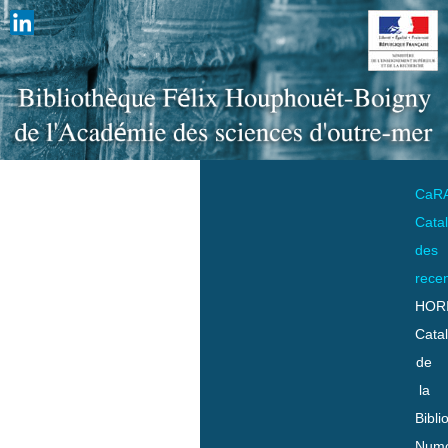
CaR
Cata
des
rece
HOR
Cata
de
la
Bibli
Numo