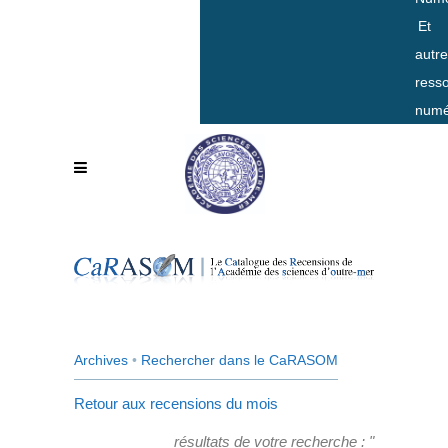
Et
autr
ress
numé
Archives
•
Rechercher dans le CaRASOM
Retour aux recensions du mois
résultats de votre recherche : "