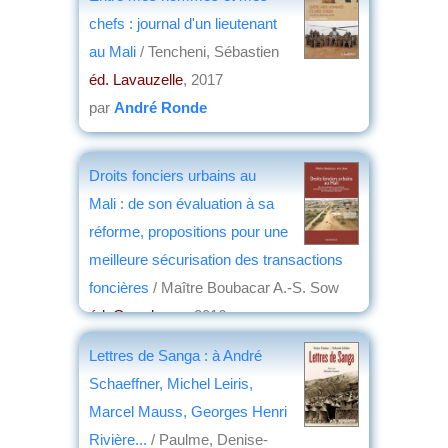
chefs : journal d'un lieutenant
au Mali
/ Tencheni, Sébastien
éd. Lavauzelle
, 2017
par
André Ronde
Droits fonciers urbains au
Mali : de son évaluation à sa
réforme, propositions pour une
meilleure sécurisation des transactions
foncières
/ Maître Boubacar A.-S. Sow
éd. Grandvaux
, 2016
par
Étienne Le Roy
Lettres de Sanga : à André
Schaeffner, Michel Leiris,
Marcel Mauss, Georges Henri
Rivière...
/ Paulme, Denise-