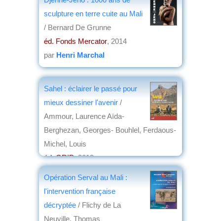
sculpture en terre cuite au Mali
/ Bernard De Grunne
éd. Fonds Mercator
, 2014
par
Henri Marchal
Sahel : éclairer le passé pour
mieux dessiner l'avenir
/
Ammour, Laurence Aïda-
Berghezan, Georges- Bouhlel, Ferdaous-
Michel, Louis
éd. GRIP
, 2013
par
André Ronde
Opération Serval au Mali :
l'intervention française
décryptée
/ Flichy de La
Neuville, Thomas