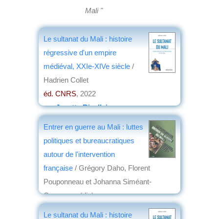
Mali "
Le sultanat du Mali : histoire
régressive d'un empire
médiéval, XXIe-XIVe siècle
/
Hadrien Collet
éd. CNRS
, 2022
par
Josette Rivallain
Entrer en guerre au Mali : luttes
politiques et bureaucratiques
autour de l'intervention
française
/ Grégory Daho, Florent
Pouponneau et Johanna Siméant-
Germanos (dir.)
éd. Rue d'Ulm
, 2022
Le sultanat du Mali : histoire