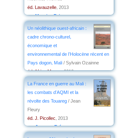
éd. Lavauzelle
, 2013
par
Maurice Faivre
Un néolithique ouest-africain :
cadre chrono-culturel,
économique et
environnemental de l'Holocène récent en
Pays dogon, Mali
/ Sylvain Ozainne
éd. Africa Magna
, 2013
par
Colette Roubet
La France en guerre au Mali :
les combats d'AQMI et la
révolte des Touareg
/ Jean
Fleury
éd. J. Picollec
, 2013
par
Jacques Frémeaux