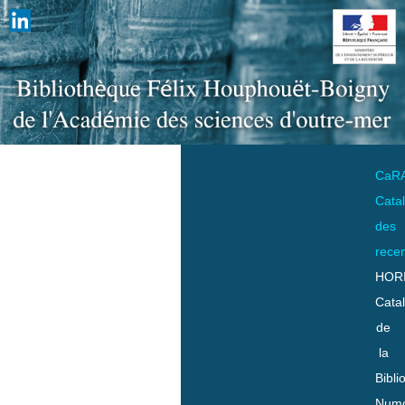
CaR
Cata
des
rece
HOR
Cata
de
la
Bibli
Numo