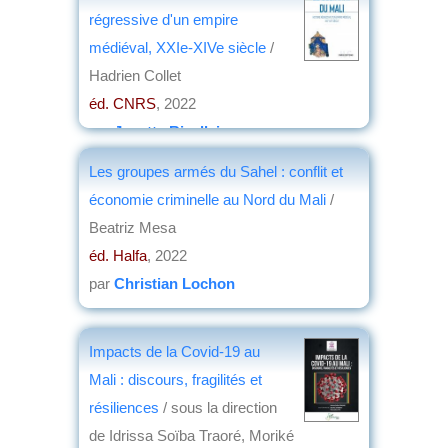
par
Philippe David
régressive d'un empire
médiéval, XXIe-XIVe siècle
/
Hadrien Collet
éd. CNRS
, 2022
par
Josette Rivallain
Les groupes armés du Sahel : conflit et
économie criminelle au Nord du Mali
/
Beatriz Mesa
éd. Halfa
, 2022
par
Christian Lochon
Impacts de la Covid-19 au
Mali : discours, fragilités et
résiliences
/ sous la direction
de Idrissa Soïba Traoré, Moriké