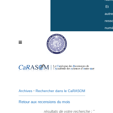
Et
autr
ress
numé
Archives
•
Rechercher dans le CaRASOM
Retour aux recensions du mois
résultats de votre recherche : "