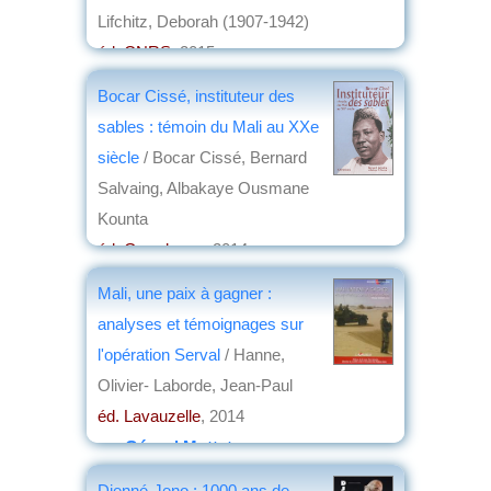
Lifchitz, Deborah (1907-1942)
éd. CNRS
, 2015
par
Bernard Dupaigne
Bocar Cissé, instituteur des
sables : témoin du Mali au XXe
siècle
/ Bocar Cissé, Bernard
Salvaing, Albakaye Ousmane
Kounta
éd. Grandvaux
, 2014
par
Jean Martin
Mali, une paix à gagner :
analyses et témoignages sur
l'opération Serval
/ Hanne,
Olivier- Laborde, Jean-Paul
éd. Lavauzelle
, 2014
par
Gérard Mottet
Djenné-Jeno : 1000 ans de