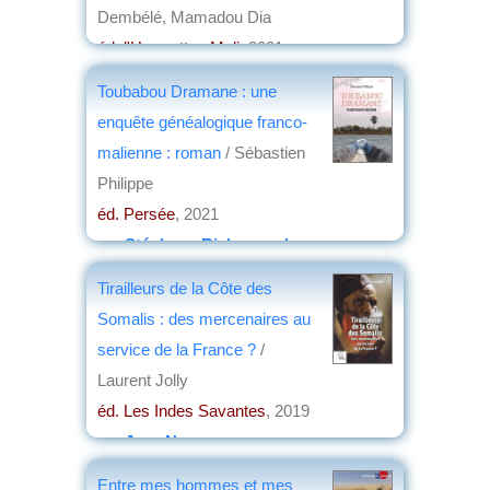
Dembélé, Mamadou Dia
éd. l'Harmattan Mali
, 2021
par
Philippe David
Toubabou Dramane : une
enquête généalogique franco-
malienne : roman
/ Sébastien
Philippe
éd. Persée
, 2021
par
Stéphane Richemond
Tirailleurs de la Côte des
Somalis : des mercenaires au
service de la France ?
/
Laurent Jolly
éd. Les Indes Savantes
, 2019
par
Jean Nemo
Entre mes hommes et mes