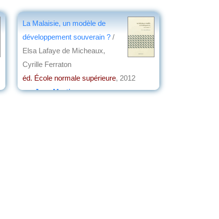
La Malaisie, un modèle de
développement souverain ?
/
Elsa Lafaye de Micheaux,
Cyrille Ferraton
éd. École normale supérieure
, 2012
par
Jean Martin