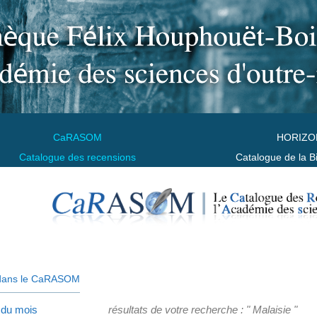
CaRASOM
HORIZO
Catalogue des recensions
Catalogue de la B
dans le CaRASOM
 du mois
résultats de votre recherche : " Malaisie "