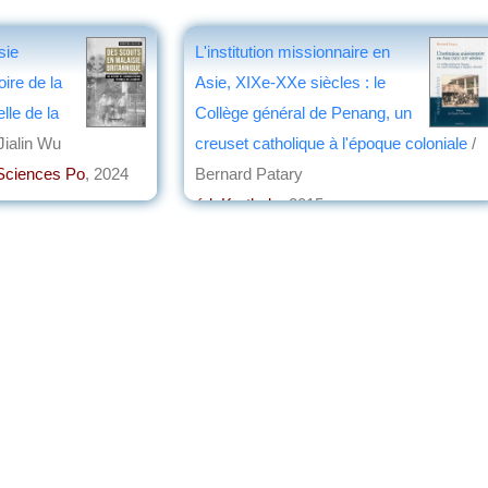
sie
L'institution missionnaire en
oire de la
Asie, XIXe-XXe siècles : le
lle de la
Collège général de Penang, un
Jialin Wu
creuset catholique à l'époque coloniale
/
Sciences Po
, 2024
Bernard Patary
on
éd. Karthala
, 2015
par
Philippe Bonnichon