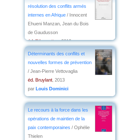
résolution des conflits armés
internes en Afrique
/ Innocent
Ehueni Manzan, Jean du Bois
de Gaudusson
éd. l'Harmattan
, 2013
par
André Ronde
Déterminants des conflits et
nouvelles formes de prévention
/ Jean-Pierre Vettovaglia
éd. Bruylant
, 2013
par
Louis Dominici
Le recours à la force dans les
opérations de maintien de la
paix contemporaines
/ Ophélie
Thielen