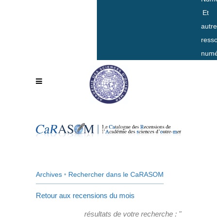
Et
autr
ress
numé
Archives
•
Rechercher dans le CaRASOM
Retour aux recensions du mois
résultats de votre recherche : "