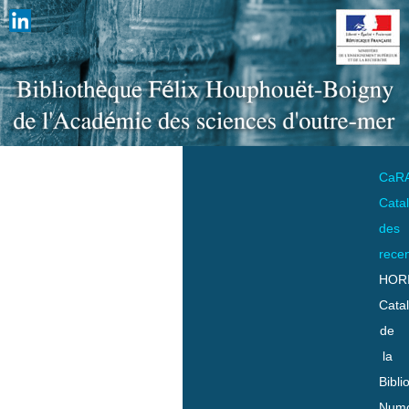
CaR
Cata
des
rece
HOR
Cata
de
la
Bibli
Numo