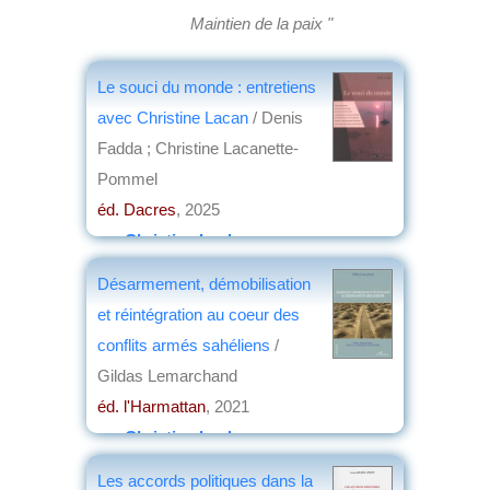
Maintien de la paix "
Le souci du monde : entretiens
avec Christine Lacan
/ Denis
Fadda ; Christine Lacanette-
Pommel
éd. Dacres
, 2025
par
Christian Lochon
Désarmement, démobilisation
et réintégration au coeur des
conflits armés sahéliens
/
Gildas Lemarchand
éd. l'Harmattan
, 2021
par
Christian Lochon
Les accords politiques dans la