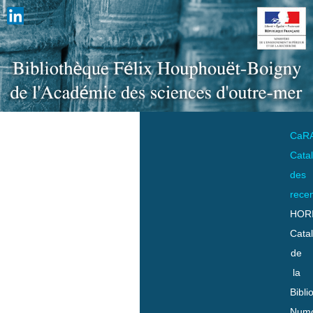
CaR
Cata
des
rece
HOR
Cata
de
la
Bibli
Numo