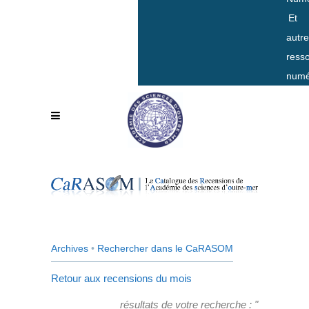
Et
autr
ress
numé
Archives
•
Rechercher dans le CaRASOM
Retour aux recensions du mois
résultats de votre recherche : "