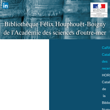
CaR
Cata
des
rece
HOR
Cata
de
la
Bibli
Numo