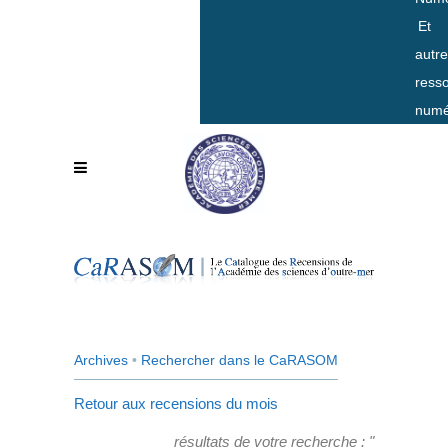
Et
autr
ress
numé
Archives
•
Rechercher dans le CaRASOM
Retour aux recensions du mois
résultats de votre recherche : "