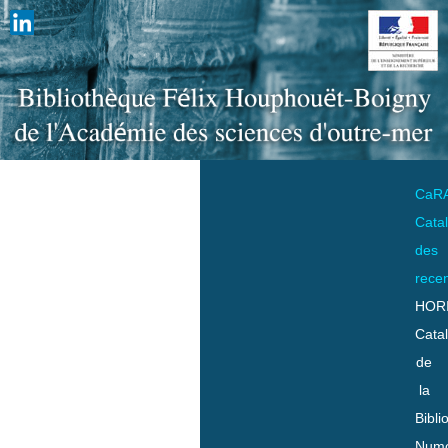
CaR
Cata
des
rece
HOR
Cata
de
la
Bibli
Numo