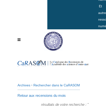
Et
autr
ress
numé
Archives
•
Rechercher dans le CaRASOM
Retour aux recensions du mois
résultats de votre recherche : "