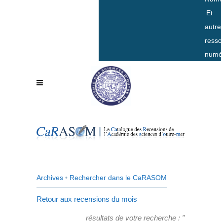
Et
autr
ress
numé
Archives
•
Rechercher dans le CaRASOM
Retour aux recensions du mois
résultats de votre recherche : "