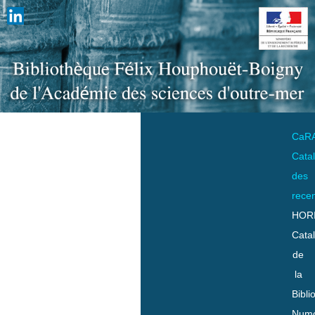
CaR
Cata
des
rece
HOR
Cata
de
la
Bibli
Numo