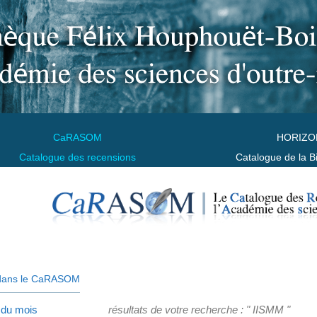
CaRASOM
HORIZO
Catalogue des recensions
Catalogue de la B
dans le CaRASOM
 du mois
résultats de votre recherche : " IISMM "