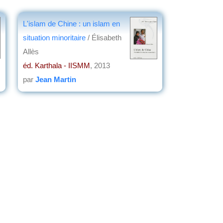
L'islam de Chine : un islam en
situation minoritaire
/ Élisabeth
Allès
éd. Karthala - IISMM
, 2013
par
Jean Martin