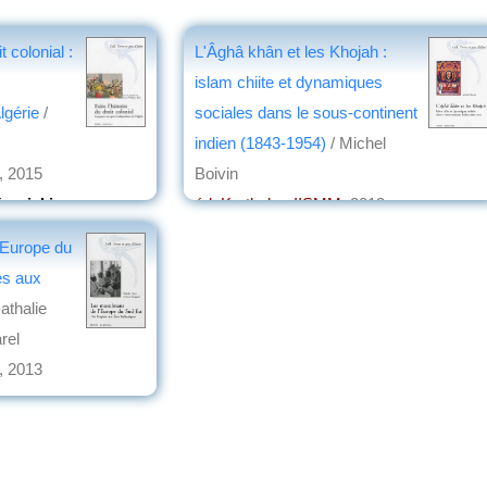
t colonial :
L'Âghâ khân et les Khojah :
islam chiite et dynamiques
lgérie
/
sociales dans le sous-continent
indien (1843-1954)
/ Michel
, 2015
Boivin
rynicki
éd. Karthala - IISMM
, 2013
par
Jean Martin
'Europe du
es aux
athalie
rel
, 2013
on