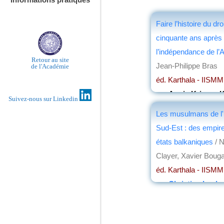
Faire l’histoire du droi
cinquante ans après
l’indépendance de l’A
Retour au site
Jean-Philippe Bras
de l'Académie
éd. Karthala - IISMM
par
Annie Krieger-K
Suivez-nous sur Linkedin
Les musulmans de l
Sud-Est : des empir
états balkaniques
/ N
Clayer, Xavier Bouga
éd. Karthala - IISMM
par
Christian Loch