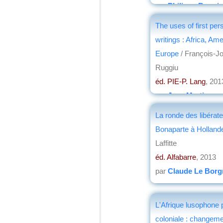
par
Philippe Bonni
The uses of first per
writings : Africa, Ame
Europe
/ François-J
Ruggiu
éd. PIE-P. Lang
, 201
par
Jean Martin
La ronde des libérate
Bonaparte à Holland
Laffitte
éd. Alfabarre
, 2013
par
Claude Le Borg
L'Afrique lusophone 
coloniale : changeme