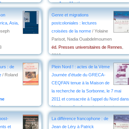
chon
par
Jean Martin
son
Genre et migrations
rica, Asia,
postcoloniales : lectures
oseph
croisées de la norme
/ Yolaine
Parisot, Nadia Ouabdelmoumen
3
éd. Presses universitaires de Rennes
,
2013
par
Jean Nemo
urs : de
Plein Nord ! : actes de la Vème
e
/ Roland
Journée d'étude du GRECA-
CEQFAN tenue à la Maison de
la recherche de la Sorbonne, le 7 mai
ne
2011 et consacrée à l'appel du Nord dans
l'écrit canadien-français ancien et
moderne
/ Bernard Emont
post-
La différence francophone : de
éd. le Bretteur
, 2012
nts et
Jean de Léry à Patrick