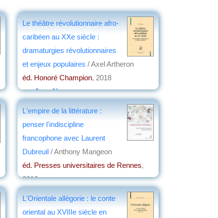
Le théâtre révolutionnaire afro-
caribéen au XXe siècle :
dramaturgies révolutionnaires
et enjeux populaires
/ Axel Artheron
éd. Honoré Champion
, 2018
par
Jean Nemo
L'empire de la littérature :
penser l'indiscipline
francophone avec Laurent
Dubreuil
/ Anthony Mangeon
éd. Presses universitaires de Rennes
,
2016
par
Jean Martin
L'Orientale allégorie : le conte
oriental au XVIIIe siècle en