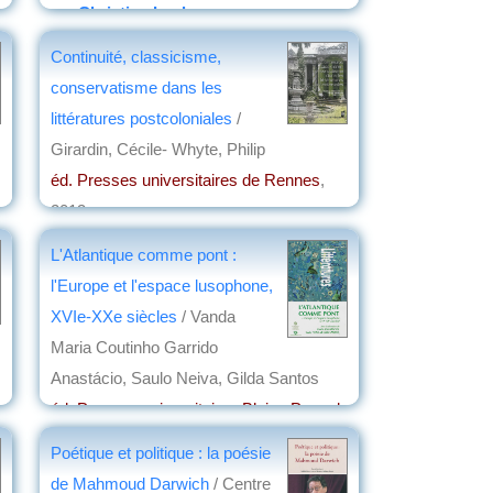
par
Christian Lochon
Continuité, classicisme,
conservatisme dans les
littératures postcoloniales
/
Girardin, Cécile- Whyte, Philip
éd. Presses universitaires de Rennes
,
2013
par
Jean Nemo
L'Atlantique comme pont :
l'Europe et l'espace lusophone,
XVIe-XXe siècles
/ Vanda
Maria Coutinho Garrido
Anastácio, Saulo Neiva, Gilda Santos
éd. Presses universitaires Blaise Pascal
,
2012
Poétique et politique : la poésie
par
Denis Vialou
de Mahmoud Darwich
/ Centre