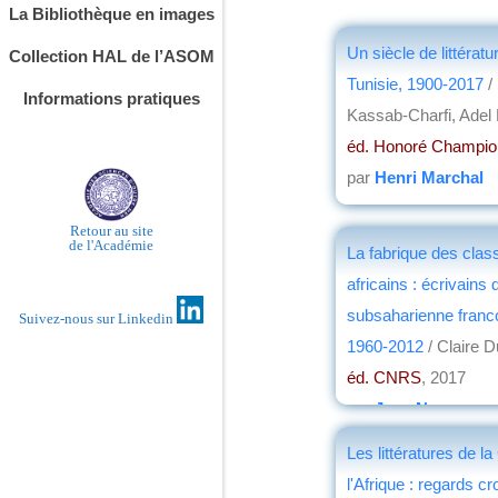
La Bibliothèque en images
Un siècle de littératu
Collection HAL de l’ASOM
Tunisie, 1900-2017
/
Informations pratiques
Kassab-Charfi, Adel
éd. Honoré Champio
par
Henri Marchal
Retour au site
de l'Académie
La fabrique des clas
africains : écrivains 
subsaharienne franc
Suivez-nous sur Linkedin
1960-2012
/ Claire 
éd. CNRS
, 2017
par
Jean Nemo
Les littératures de l
l'Afrique : regards cr