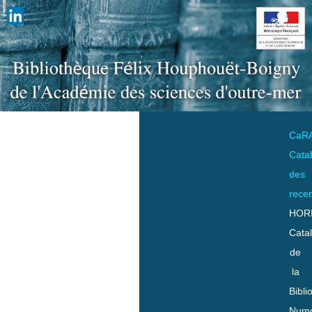
CaR
Cata
des
rece
HOR
Cata
de
la
Bibli
Numo