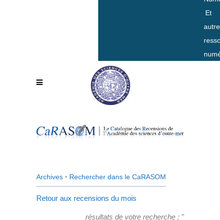
Et
autr
ress
numé
Archives
•
Rechercher dans le CaRASOM
Retour aux recensions du mois
résultats de votre recherche : "