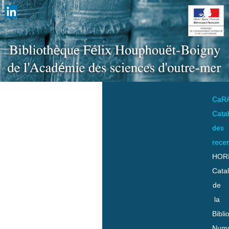
CaR
Cata
des
rece
HOR
Cata
de
la
Bibli
Numo