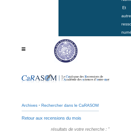
Et
autr
ress
numé
Archives
•
Rechercher dans le CaRASOM
Retour aux recensions du mois
résultats de votre recherche : "