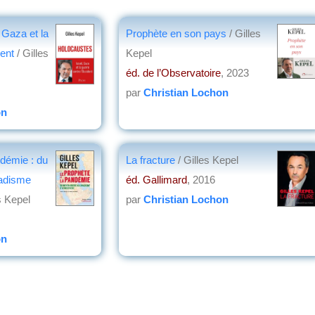
 Gaza et la
Prophète en son pays
/ Gilles
dent
/ Gilles
Kepel
éd. de l’Observatoire
, 2023
par
Christian Lochon
on
ndémie : du
La fracture
/ Gilles Kepel
hadisme
éd. Gallimard
, 2016
s Kepel
par
Christian Lochon
on