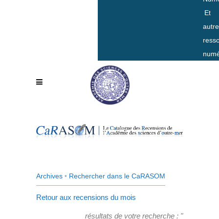
Et
autr
ress
numé
Archives
•
Rechercher dans le CaRASOM
Retour aux recensions du mois
résultats de votre recherche : "