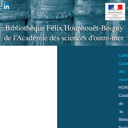
CaR
Cata
des
rece
HOR
Cata
de
la
Bibli
Numo