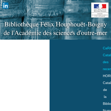
CaR
Cata
des
rece
HOR
Cata
de
la
Bibli
Numo