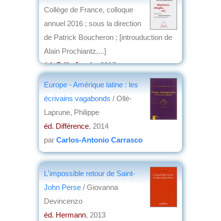
Collège de France, colloque
annuel 2016 ; sous la direction
de Patrick Boucheron ; [introuduction de
Alain Prochiantz,...]
éd. Odile Jacob
, 2017
par
Jean Martin
Europe - Amérique latine : les
écrivains vagabonds
/ Ollé-
Laprune, Philippe
éd. Différence
, 2014
par
Carlos-Antonio Carrasco
L'impossible retour de Saint-
John Perse
/ Giovanna
Devincenzo
éd. Hermann
, 2013