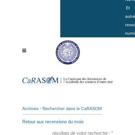
Et
autr
ress
numé
Archives
•
Rechercher dans le CaRASOM
Retour aux recensions du mois
résultats de votre recherche : "