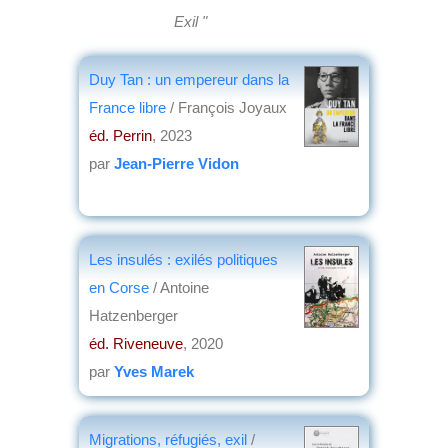
Exil "
Duy Tan : un empereur dans la
France libre
/ François Joyaux
éd. Perrin
, 2023
par
Jean-Pierre Vidon
Les insulés : exilés politiques
en Corse
/ Antoine
Hatzenberger
éd. Riveneuve
, 2020
par
Yves Marek
Migrations, réfugiés, exil
/