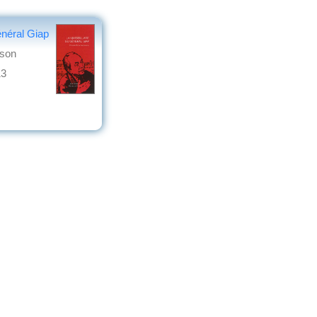
énéral Giap
ison
13