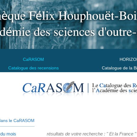
CaRASOM
HORIZO
Catalogue des recensions
Catalogue de la B
dans le CaRASOM
 du mois
résultats de votre recherche : " Et la France "