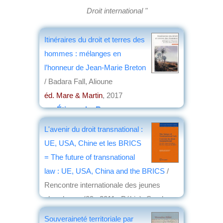
Droit international "
Itinéraires du droit et terres des
hommes : mélanges en
l’honneur de Jean-Marie Breton
/ Badara Fall, Alioune
éd. Mare & Martin
, 2017
par
Étienne Le Roy
L'avenir du droit transnational :
UE, USA, Chine et les BRICS
= The future of transnational
law : UE, USA, China and the BRICS
/
Rencontre internationale des jeunes
chercheurs (09 ; 2011 ; Pékin)- Snyder,
Francis G.- Lu, Yi
Souveraineté territoriale par