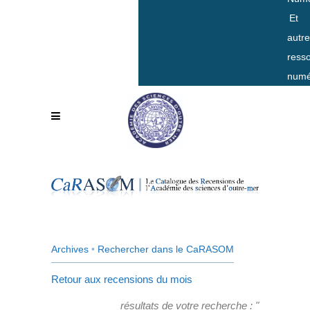
Et
autr
ress
numé
Archives
•
Rechercher dans le CaRASOM
Retour aux recensions du mois
résultats de votre recherche : "