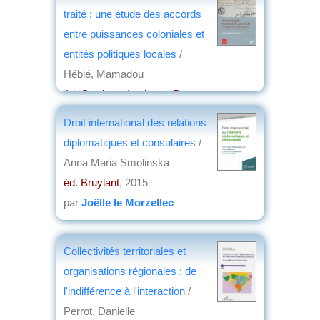
éd. Bruylant
, 2015
traité : une étude des accords
par
Annie Krieger-Krynicki
entre puissances coloniales et
entités politiques locales
/
Hébié, Mamadou
éd. Graduate Institute - Presses
universitaires de France
, 2015
Droit international des relations
par
Joëlle le Morzellec
diplomatiques et consulaires
/
Anna Maria Smolinska
éd. Bruylant
, 2015
par
Joëlle le Morzellec
Collectivités territoriales et
organisations régionales : de
l'indifférence à l'interaction
/
Perrot, Danielle