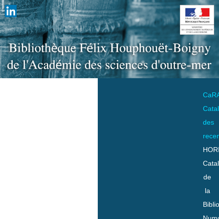
CaR
Cata
des
rece
HOR
Cata
de
la
Bibli
Numo