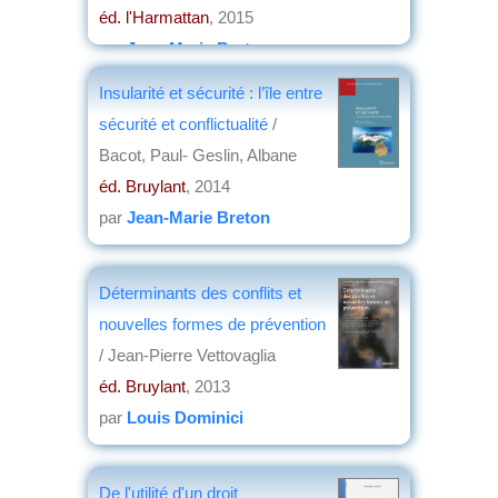
éd. l'Harmattan
, 2015
par
Jean-Marie Breton
Insularité et sécurité : l’île entre
sécurité et conflictualité
/
Bacot, Paul- Geslin, Albane
éd. Bruylant
, 2014
par
Jean-Marie Breton
Déterminants des conflits et
nouvelles formes de prévention
/ Jean-Pierre Vettovaglia
éd. Bruylant
, 2013
par
Louis Dominici
De l'utilité d'un droit