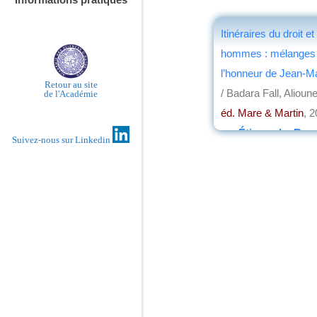
Itinéraires du droit e
hommes : mélanges
l’honneur de Jean-Ma
Retour au site
/ Badara Fall, Alioun
de l'Académie
éd. Mare & Martin
, 
par
Étienne Le Roy
Suivez-nous sur Linkedin