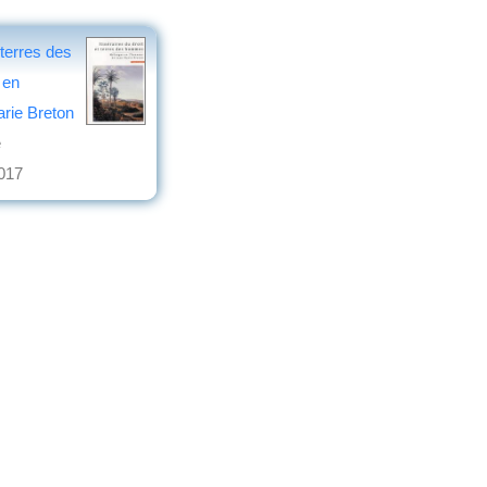
t terres des
 en
rie Breton
e
2017