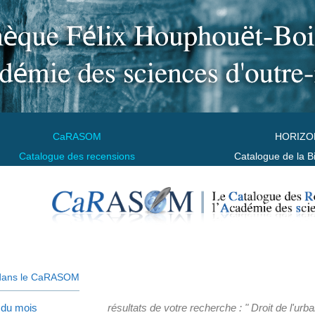
CaRASOM
HORIZO
Catalogue des recensions
Catalogue de la B
dans le CaRASOM
 du mois
résultats de votre recherche : " Droit de l'urb