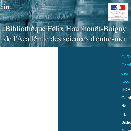
CaR
Cata
des
rece
HOR
Cata
de
la
Bibli
Numo