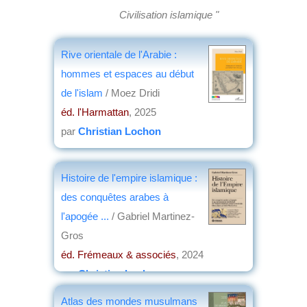
Civilisation islamique "
Rive orientale de l'Arabie :
hommes et espaces au début
de l'islam
/ Moez Dridi
éd. l'Harmattan
, 2025
par
Christian Lochon
Histoire de l'empire islamique :
des conquêtes arabes à
l'apogée ...
/ Gabriel Martinez-
Gros
éd. Frémeaux & associés
, 2024
par
Christian Lochon
Atlas des mondes musulmans