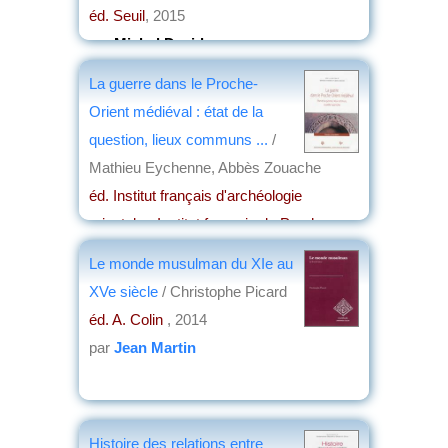
éd. Seuil
, 2015
par
Michel David
La guerre dans le Proche-
Orient médiéval : état de la
question, lieux communs ...
/
Mathieu Eychenne, Abbès Zouache
éd. Institut français d'archéologie
orientale - Institut français du Proche-
Orient
, 2015
Le monde musulman du XIe au
par
Jean Martin
XVe siècle
/ Christophe Picard
éd. A. Colin
, 2014
par
Jean Martin
Histoire des relations entre