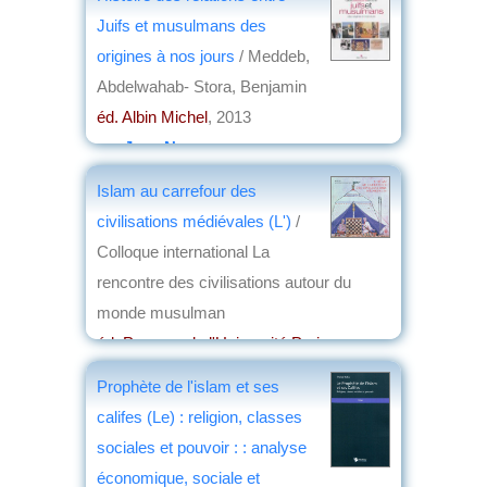
Juifs et musulmans des
origines à nos jours
/ Meddeb,
Abdelwahab- Stora, Benjamin
éd. Albin Michel
, 2013
par
Jean Nemo
Islam au carrefour des
civilisations médiévales (L')
/
Colloque international La
rencontre des civilisations autour du
monde musulman
éd. Presses de l'Université Paris-
Sorbonne
, 2012
Prophète de l'islam et ses
par
Christian Lochon
califes (Le) : religion, classes
sociales et pouvoir : : analyse
économique, sociale et