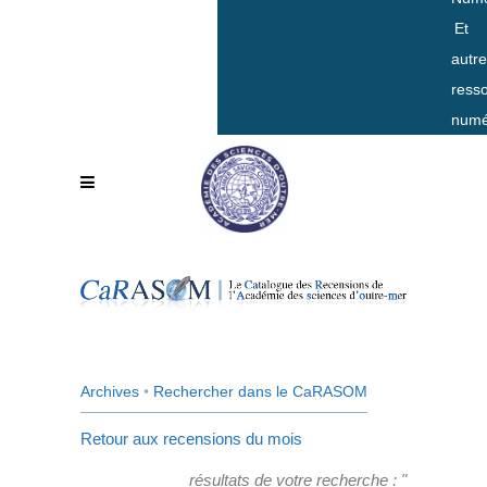
Et
autr
ress
numé
Archives
•
Rechercher dans le CaRASOM
Retour aux recensions du mois
résultats de votre recherche : "