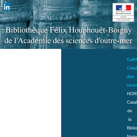
CaR
Cata
des
rece
HOR
Cata
de
la
Bibli
Numo