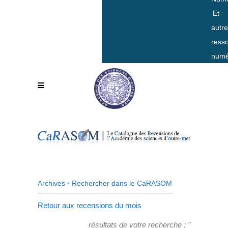
Et
autr
ress
numé
Archives
•
Rechercher dans le CaRASOM
Retour aux recensions du mois
résultats de votre recherche : "