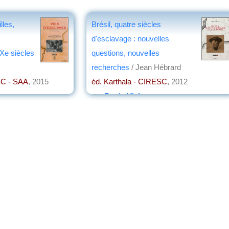
lles,
Brésil, quatre siècles
d'esclavage : nouvelles
IXe siècles
questions, nouvelles
recherches
/ Jean Hébrard
SC - SAA
, 2015
éd. Karthala - CIRESC
, 2012
par
Denis Vialou