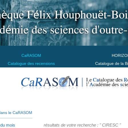
CaRASOM
HORIZO
Catalogue des recensions
Catalogue de la B
dans le CaRASOM
 du mois
résultats de votre recherche : " CIRESC "