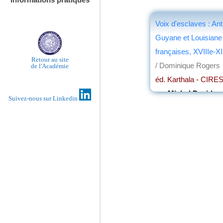
Voix d'esclaves : Anti
Guyane et Louisiane
françaises, XVIIIe-X
Retour au site
/ Dominique Rogers
de l'Académie
éd. Karthala - CIRE
par
Michel David
Suivez-nous sur Linkedin