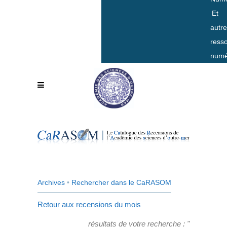
Et
autr
ress
numé
Archives
•
Rechercher dans le CaRASOM
Retour aux recensions du mois
résultats de votre recherche : "