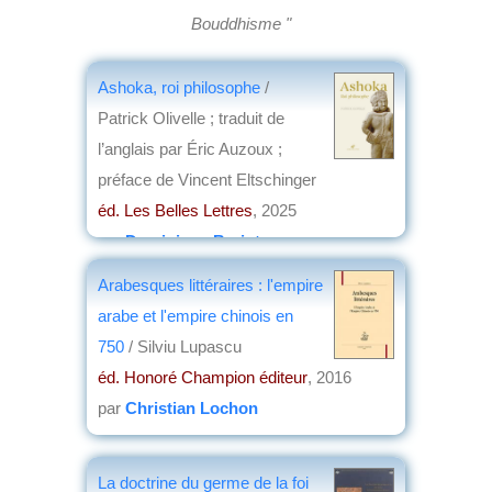
Bouddhisme "
Ashoka, roi philosophe
/
Patrick Olivelle ; traduit de
l’anglais par Éric Auzoux ;
préface de Vincent Eltschinger
éd. Les Belles Lettres
, 2025
par
Dominique Barjot
Arabesques littéraires : l'empire
arabe et l'empire chinois en
750
/ Silviu Lupascu
éd. Honoré Champion éditeur
, 2016
par
Christian Lochon
La doctrine du germe de la foi