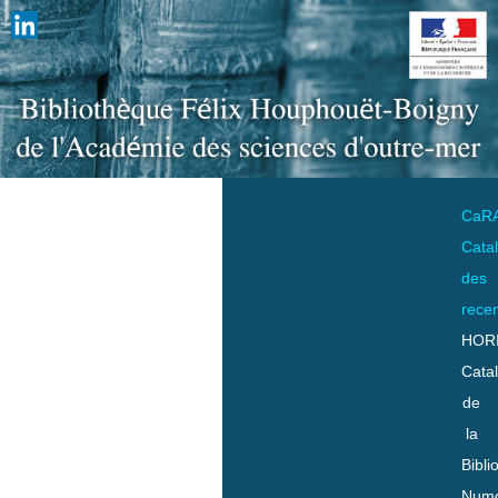
CaR
Cata
des
rece
HOR
Cata
de
la
Bibli
Numo