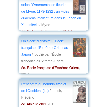
selon l'Ornementation fleurie,
de Myoe, 1173-1232 : un Fides
quaerens intellectum dans le Japon du
XIIIe siècle
/ Myoe
éd. Collège de France - Institut des
hautes études japonaises
, 2014
Un siècle d'histoire : l'École
par
Josette Rivallain
française d'Extrême-Orient au
Japon
/ [publié par l'École
française d'Extrême-Orient]
éd. École française d'Extrême-Orient
,
2014
par
Dominique Barjot
Rencontre du bouddhisme et
de l'Occident (La)
/ Lenoir,
Frédéric
éd. Albin Michel
, 2011