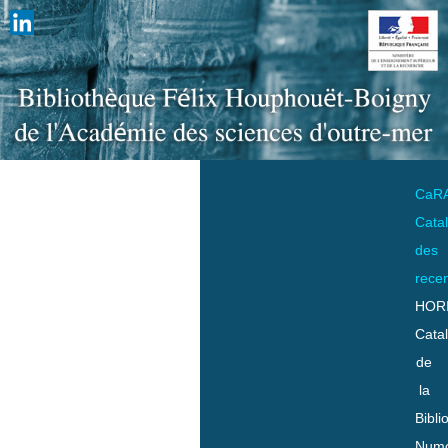
CaR
Cata
des
rece
HOR
Cata
de
la
Bibli
Numo