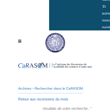
Et
autr
ress
numé
Archives
•
Rechercher dans le CaRASOM
Retour aux recensions du mois
résultats de votre recherche : "