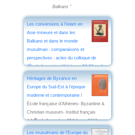
Balkans "
Les conversions à l'islam en
Asie mineure et dans les
Balkans et dans le monde
musulman : comparaisons et
perspectives : actes du colloque de
l'École française d'Athènes, 26-28 avril
2012
/ Philippe Gelez et Gilles Grivaud
Héritages de Byzance en
éd. École française d'Athènes
, 2016
Europe du Sud-Est à l'époque
par
Jean Martin
moderne et contemporaine
/
École française d'Athènes- Byzantine &
Christian museum- Institut français
éd. École française d'Athènes
, 2013
par
Henri Marchal
Les musulmans de l'Europe du