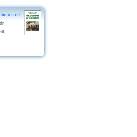
ithiques de
tin
ll,