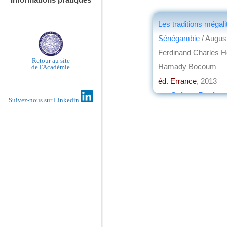
Les traditions mégal
Sénégambie
/ Augus
Ferdinand Charles Ho
Retour au site
Hamady Bocoum
de l'Académie
éd. Errance
, 2013
par
Colette Roubet
Suivez-nous sur Linkedin