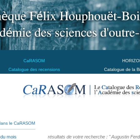
CaRASOM
HORIZO
Catalogue des recensions
Catalogue de la B
dans le CaRASOM
 du mois
résultats de votre recherche : " Augustin F