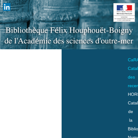
CaR
Cata
des
rece
HOR
Cata
de
la
Bibli
Numo