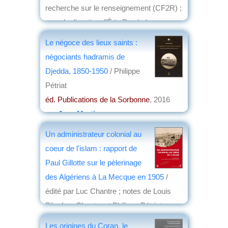
recherche sur le renseignement (CF2R) ;
sous la direction d'Éric Denécé
éd. VA
, 2017
Le négoce des lieux saints :
par
Jean Martin
négociants hadramis de
Djedda, 1850-1950
/ Philippe
Pétriat
éd. Publications de la Sorbonne
, 2016
par
Jean Martin
Un administrateur colonial au
coeur de l'islam : rapport de
Paul Gillotte sur le pèlerinage
des Algériens à La Mecque en 1905
/
édité par Luc Chantre ; notes de Louis
Blin, Luc Chantre et Philippe Pétriat
éd. Presses universitaires de Provence
,
Les origines du Coran, le