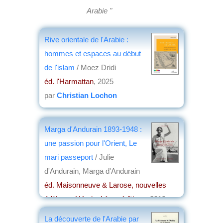
Arabie "
Rive orientale de l'Arabie :
hommes et espaces au début
de l'islam
/ Moez Dridi
éd. l'Harmattan
, 2025
par
Christian Lochon
Marga d'Andurain 1893-1948 :
une passion pour l'Orient, Le
mari passeport
/ Julie
d'Andurain, Marga d'Andurain
éd. Maisonneuve & Larose, nouvelles
éditions , Hémisphères éditions
, 2019
par
Claude Briand-Ponsart
La découverte de l'Arabie par