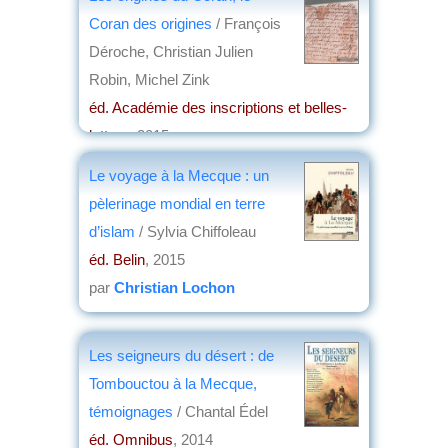
2016
Coran des origines
/ François
par
Jean Nemo
Déroche, Christian Julien
Robin, Michel Zink
éd. Académie des inscriptions et belles-
lettres
, 2015
par
Jean Martin
Le voyage à la Mecque : un
pèlerinage mondial en terre
d’islam
/ Sylvia Chiffoleau
éd. Belin
, 2015
par
Christian Lochon
Les seigneurs du désert : de
Tombouctou à la Mecque,
témoignages
/ Chantal Édel
éd. Omnibus
, 2014