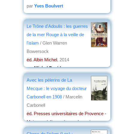
par
Yves Boulvert
Le Trône d'Adoulis : les guerres
de la mer Rouge à la veille de
l'islam
/ Glen Warren
Bowersock
éd. Albin Michel
, 2014
par
Michel David
Avec les pèlerins de La
Mecque : le voyage du docteur
Carbonell en 1908
/ Marcelin
Carbonell
éd. Presses universitaires de Provence -
Maison méditerranéenne des sciences
de l'homme
, 2012
Clercs de l'islam (Les) :