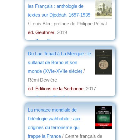
les Français : anthologie de
textes sur Djeddah, 1697-1939
/ Louis Blin ; préface de Philippe Pétriat
éd. Geuthner
, 2019
par
Jean Nemo
Du Lac Tchad à La Mecque : le
sultanat de Borno et son
monde (XVIe-XVIIe siècle)
/
Rémi Dewière
éd. Éditions de la Sorbonne
, 2017
par
Josette Rivallain
La menace mondiale de
l'idéologie wahhabite : aux
origines du terrorisme qui
frappe la France
/ Centre français de