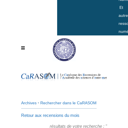
Et
autr
ress
numé
Archives
•
Rechercher dans le CaRASOM
Retour aux recensions du mois
résultats de votre recherche : "