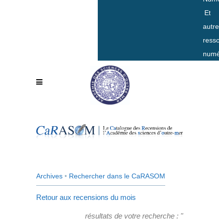
Et
autr
ress
numé
Archives
•
Rechercher dans le CaRASOM
Retour aux recensions du mois
résultats de votre recherche : "