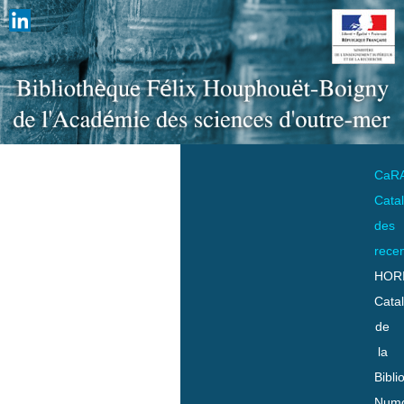
CaR
Cata
des
rece
HOR
Cata
de
la
Bibli
Numo