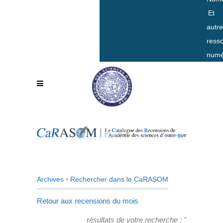
Et
autr
ress
numé
Archives
•
Rechercher dans le CaRASOM
Retour aux recensions du mois
résultats de votre recherche : "