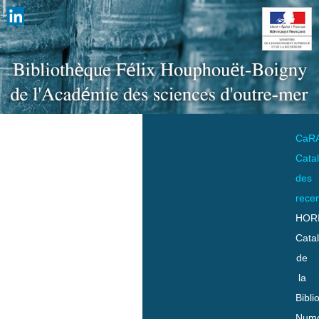
CaR
Cata
des
rece
HOR
Cata
de
la
Bibli
Numo