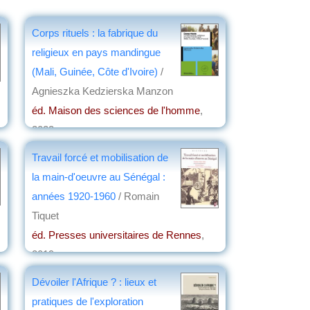
Corps rituels : la fabrique du
religieux en pays mandingue
(Mali, Guinée, Côte d'Ivoire)
/
Agnieszka Kedzierska Manzon
éd. Maison des sciences de l'homme
,
2023
par
Josette Rivallain
Travail forcé et mobilisation de
la main-d'oeuvre au Sénégal :
années 1920-1960
/ Romain
Tiquet
éd. Presses universitaires de Rennes
,
2019
par
Jean Martin
Dévoiler l'Afrique ? : lieux et
pratiques de l'exploration