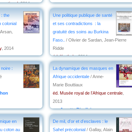
ernational
, 2014
 : the
Une politique publique de santé
 colonial
et ses contradictions : la
 Arsan,
gratuité des soins au Burkina
Faso..
/ Olivier de Sardan, Jean-Pierre
y
, 2014
Ridde
éd. Karthala
, 2014
par
Pierre Aubry
 noire :
La dynamique des masques en
é
Afrique occidentale
/ Anne-
Marie Bouttiaux
chon
éd. Musée royal de l'Afrique centrale
,
2013
par
Josette Rivallain
mique en
De mil, d'or et d'esclaves : le
du coton au
Sahel précolonial
/ Gallay, Alain