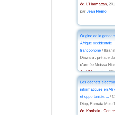
éd. L'Harmattan
, 20
par
Jean Nemo
Origine de la gendar
Afrique occidentale
francophone
/ Ibrah
Diawara ; préface du
d'armée Meissa Nia
éd. L'Harmattan
, 20
par
Michel Roussin
Les déchets électron
informatiques en Afri
et opportunités ...
/ C
Diop, Ramata Molo 
éd. Karthala - Centr