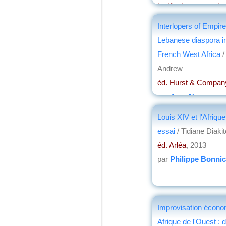
le développement int
par
Philippe Hugon
Interlopers of Empire
Lebanese diaspora in
French West Africa
/
Andrew
éd. Hurst & Compan
par
Jean Nemo
Louis XIV et l'Afrique
essai
/ Tidiane Diakit
éd. Arléa
, 2013
par
Philippe Bonni
Improvisation écono
Afrique de l'Ouest : 