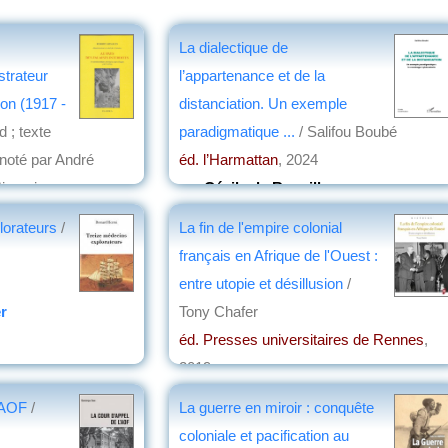
La dialectique de
strateur
l’appartenance et de la
on (1917 -
distanciation. Un exemple
d ; texte
paradigmatique ...
/ Salifou Boubé
nnoté par André
éd. l’Harmattan
, 2024
Simonis
par
Cécile de Rouville
lorateurs
/
La fin de l'empire colonial
n
français en Afrique de l'Ouest :
entre utopie et désillusion
/
r
Tony Chafer
éd. Presses universitaires de Rennes
,
2019
par
Jean Nemo
'AOF
/
La guerre en miroir : conquête
coloniale et pacification au