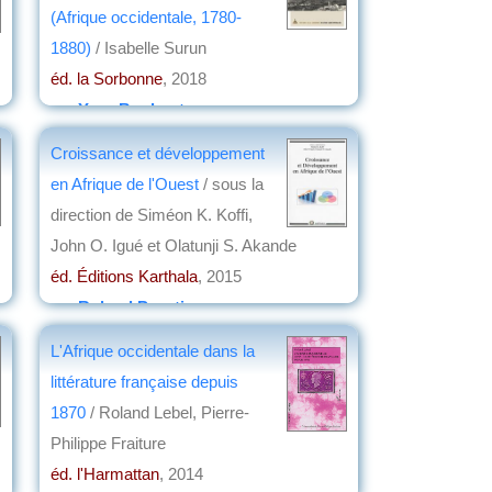
(Afrique occidentale, 1780-
1880)
/ Isabelle Surun
éd. la Sorbonne
, 2018
par
Yves Boulvert
Croissance et développement
en Afrique de l'Ouest
/ sous la
direction de Siméon K. Koffi,
John O. Igué et Olatunji S. Akande
éd. Éditions Karthala
, 2015
par
Roland Pourtier
L'Afrique occidentale dans la
littérature française depuis
1870
/ Roland Lebel, Pierre-
Philippe Fraiture
éd. l'Harmattan
, 2014