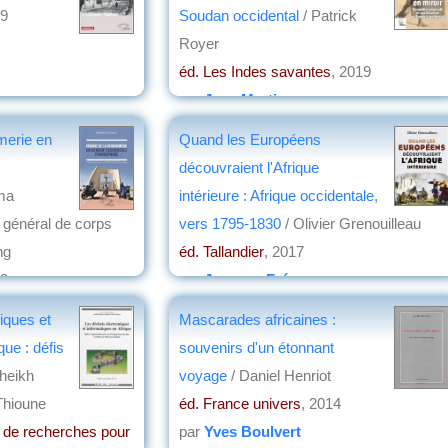
19
Soudan occidental
/ Patrick
Royer
éd. Les Indes savantes
, 2019
par
Jean Martin
merie en
Quand les Européens
découvraient l'Afrique
ima
intérieure : Afrique occidentale,
 général de corps
vers 1795-1830
/ Olivier Grenouilleau
ng
éd. Tallandier
, 2017
18
par
Jacques Frémeaux
iques et
Mascarades africaines :
que : défis
souvenirs d'un étonnant
heikh
voyage
/ Daniel Henriot
Thioune
éd. France univers
, 2014
e de recherches pour
par
Yves Boulvert