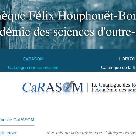
CaRASOM
HORIZO
Catalogue des recensions
Catalogue de la B
dans le CaRASOM
 du mois
résultats de votre recherche : " Afrique occide