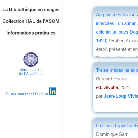
La Bibliothèque en images
Au pays des falaises
Collection HAL de l’ASOM
interdites : un admini
colonial au pays Dog
Informations pratiques
1920)
/ Robert Arnau
établi, présenté et a
Brochier et Francis 
éd. Ex Africa
, 2024
Retour au site
Treize médecins exp
de l'Académie
par
Josette Rivallai
Bernard Hoerni
éd. Glyphe
, 2021
Suivez-nous sur Linkedin
par
Jean-Loup Vivie
La Cour d'appel de l
Dominique Sarr