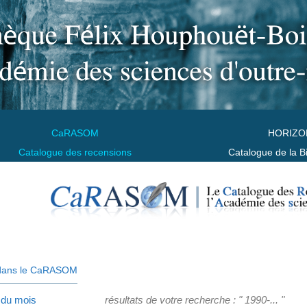
CaRASOM
HORIZO
Catalogue des recensions
Catalogue de la B
dans le CaRASOM
 du mois
résultats de votre recherche : " 1990-... "