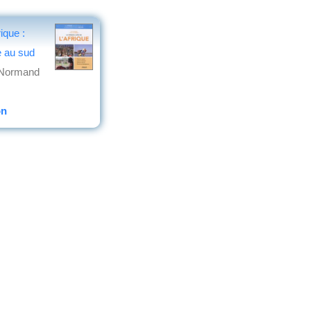
rique :
 au sud
 Normand
on