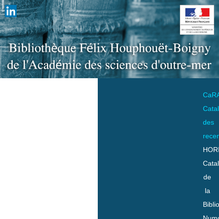
CaR
Cata
des
rece
HOR
Cata
de
la
Bibli
Numo