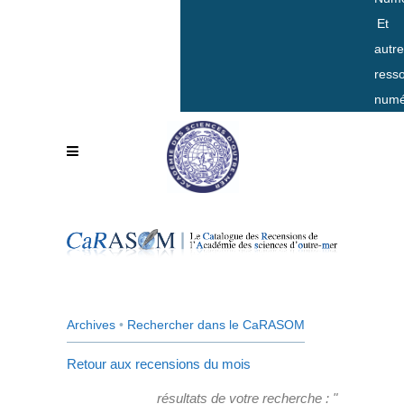
Et
autr
ress
numé
Archives
•
Rechercher dans le CaRASOM
Retour aux recensions du mois
résultats de votre recherche : "