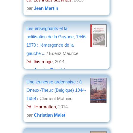
par
Jean Martin
Les enseignants et la
politisation de la Guyane, 1946-
1970 : l’émergence de la
gauche ...
/ Edenz Maurice
éd. Ibis rouge
, 2014
par
Josette Rivallain
Une jeunesse ardennaise : à
Oneux-Theux (Belgique) 1944-
1959
/ Clément Mathieu
éd. l'Harmattan
, 2014
par
Christian Malet