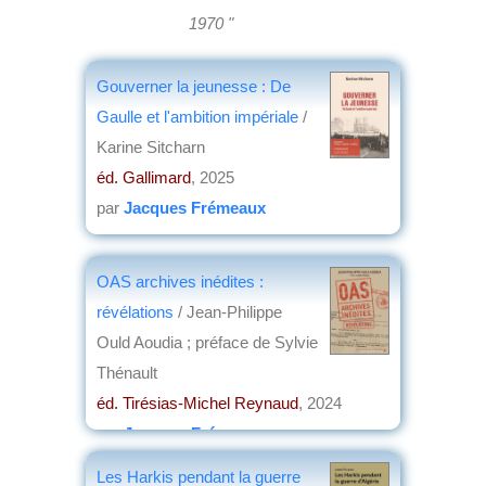
1970 "
Gouverner la jeunesse : De
Gaulle et l'ambition impériale
/
Karine Sitcharn
éd. Gallimard
, 2025
par
Jacques Frémeaux
OAS archives inédites :
révélations
/ Jean-Philippe
Ould Aoudia ; préface de Sylvie
Thénault
éd. Tirésias-Michel Reynaud
, 2024
par
Jacques Frémeaux
Les Harkis pendant la guerre