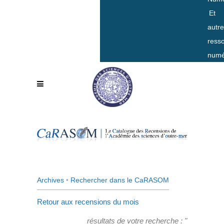
Et
autr
ress
numé
Archives
•
Rechercher dans le CaRASOM
Retour aux recensions du mois
résultats de votre recherche : "