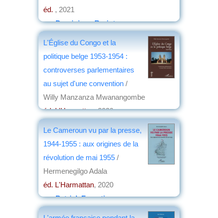
éd.
, 2021
par
Dominique Barjot
L'Église du Congo et la
politique belge 1953-1954 :
controverses parlementaires
au sujet d'une convention
/
Willy Manzanza Mwanangombe
éd. L'Harmattan
, 2020
par
Raoul Delcorde
Le Cameroun vu par la presse,
1944-1955 : aux origines de la
révolution de mai 1955
/
Hermenegilgo Adala
éd. L'Harmattan
, 2020
par
Patrick Forestier
L'armée française pendant la