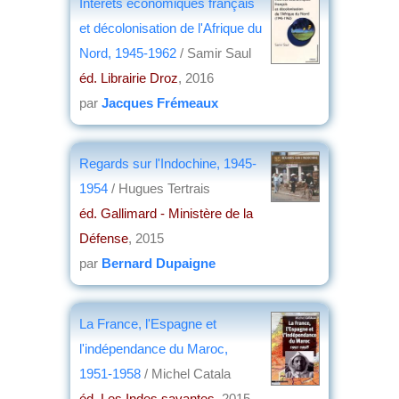
Intérêts économiques français
par
Jean Nemo
et décolonisation de l'Afrique du
Nord, 1945-1962
/ Samir Saul
éd. Librairie Droz
, 2016
par
Jacques Frémeaux
Regards sur l'Indochine, 1945-
1954
/ Hugues Tertrais
éd. Gallimard - Ministère de la
Défense
, 2015
par
Bernard Dupaigne
La France, l'Espagne et
l'indépendance du Maroc,
1951-1958
/ Michel Catala
éd. Les Indes savantes
, 2015