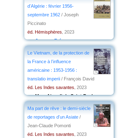
d'Algérie : février 1956-
septembre 1962
/ Joseph
Piccinato
éd. Hémisphères
, 2023
par
Jacques Frémeaux
Le Vietnam, de la protection de
la France à l'influence
américaine : 1953-1956 :
translatio imperii
/ François David
éd. Les Indes savantes
, 2023
par
Marc Aicardi-de-Saint-Paul
Ma part de rêve : le demi-siècle
de reportages d'un Asiate
/
Jean-Claude Pomonti
éd. Les Indes savantes
, 2023