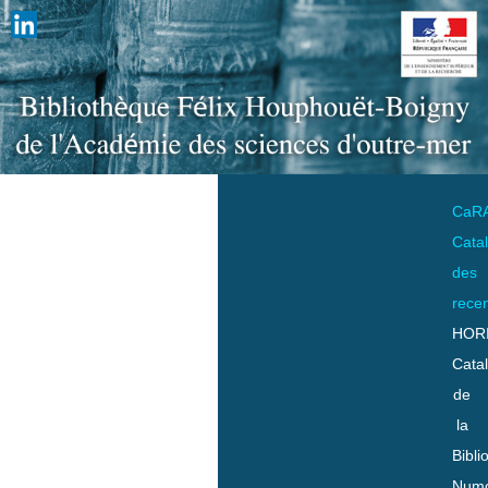
CaR
Cata
des
rece
HOR
Cata
de
la
Bibli
Numo