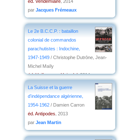
éd. Vendémiaire
, 2014
par
Jacques Frémeaux
Le 2e B.C.C.P. : bataillon
colonial de commandos
parachutistes : Indochine,
1947-1949
/ Christophe Dutrône, Jean-
Michel Maïly
éd. Uniformes - Heimdal
, 2014
par
Maurice Faivre
La Suisse et la guerre
d'indépendance algérienne,
1954-1962
/ Damien Carron
éd. Antipodes
, 2013
par
Jean Martin