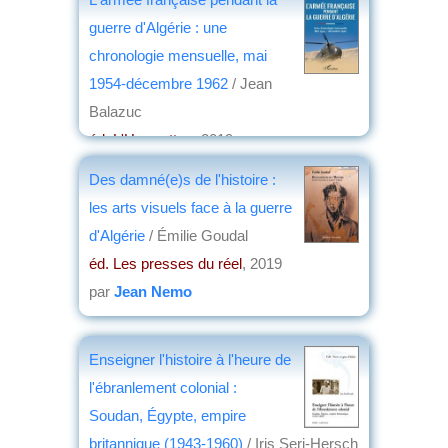
guerre d'Algérie : une
chronologie mensuelle, mai
1954-décembre 1962
/ Jean
Balazuc
éd. L'Harmattan
, 2019
par
Jean Nemo
Des damné(e)s de l'histoire :
les arts visuels face à la guerre
d'Algérie
/ Émilie Goudal
éd. Les presses du réel
, 2019
par
Jean Nemo
Enseigner l'histoire à l'heure de
l'ébranlement colonial :
Soudan, Égypte, empire
britannique (1943-1960)
/ Iris Seri-Hersch