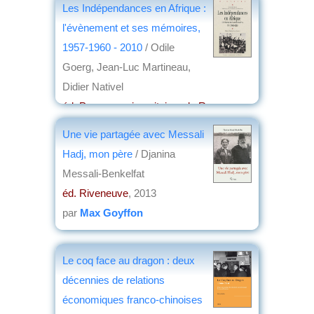
Les Indépendances en Afrique :
l'évènement et ses mémoires,
1957-1960 - 2010
/ Odile
Goerg, Jean-Luc Martineau,
Didier Nativel
éd. Presses universitaires de Rennes
,
2013
Une vie partagée avec Messali
par
Stéphane Richemond
Hadj, mon père
/ Djanina
Messali-Benkelfat
éd. Riveneuve
, 2013
par
Max Goyffon
Le coq face au dragon : deux
décennies de relations
économiques franco-chinoises