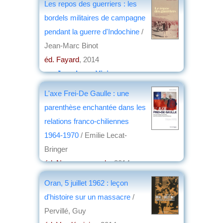
Les repos des guerriers : les
bordels militaires de campagne
pendant la guerre d'Indochine
/
Jean-Marc Binot
éd. Fayard
, 2014
par
Jean-Loup Vivier
L'axe Frei-De Gaulle : une
parenthèse enchantée dans les
relations franco-chiliennes
1964-1970
/ Emilie Lecat-
Bringer
éd. Nouveau monde
, 2014
par
Jean Martin
Oran, 5 juillet 1962 : leçon
d'histoire sur un massacre
/
Pervillé, Guy