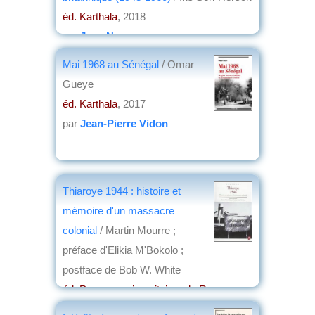
éd. Karthala
, 2018
par
Jean Nemo
Mai 1968 au Sénégal
/ Omar
Gueye
éd. Karthala
, 2017
par
Jean-Pierre Vidon
Thiaroye 1944 : histoire et
mémoire d'un massacre
colonial
/ Martin Mourre ;
préface d'Elikia M'Bokolo ;
postface de Bob W. White
éd. Presses universitaires de Rennes
,
2017