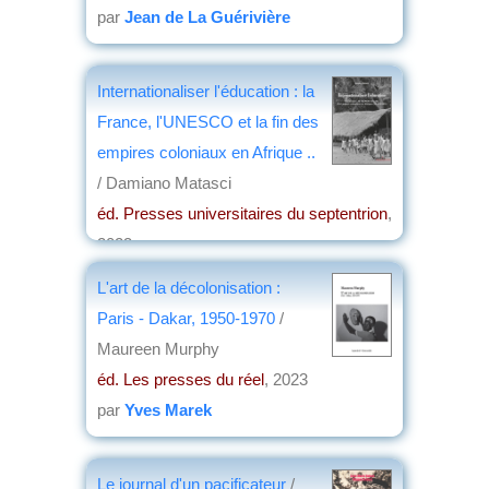
par
Jean de La Guérivière
Internationaliser l'éducation : la
France, l'UNESCO et la fin des
empires coloniaux en Afrique ..
/ Damiano Matasci
éd. Presses universitaires du septentrion
,
2023
par
Josette Rivallain
L'art de la décolonisation :
Paris - Dakar, 1950-1970
/
Maureen Murphy
éd. Les presses du réel
, 2023
par
Yves Marek
Le journal d'un pacificateur
/