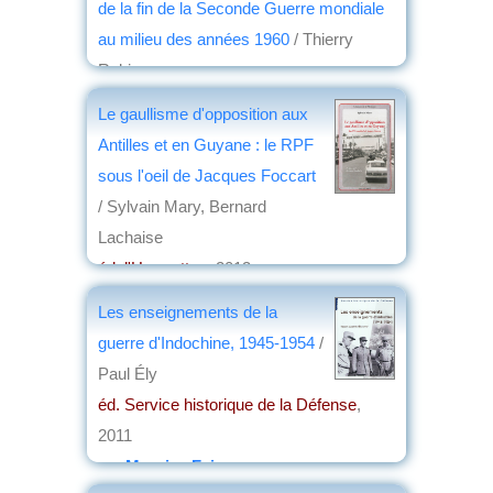
de la fin de la Seconde Guerre mondiale
au milieu des années 1960
/ Thierry
Robin
éd. Droz
, 2013
Le gaullisme d'opposition aux
par
Marie-Claire Bergère
Antilles et en Guyane : le RPF
sous l'oeil de Jacques Foccart
/ Sylvain Mary, Bernard
Lachaise
éd. l'Harmattan
, 2013
par
Jean Martin
Les enseignements de la
guerre d'Indochine, 1945-1954
/
Paul Ély
éd. Service historique de la Défense
,
2011
par
Maurice Faivre