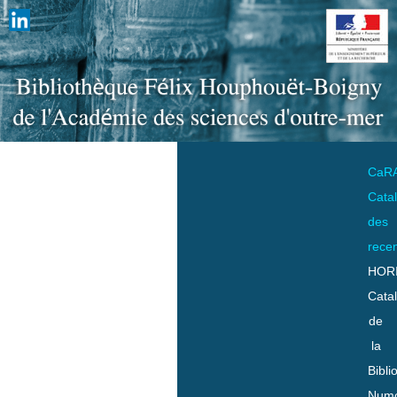
CaR
Cata
des
rece
HOR
Cata
de
la
Bibli
Numo