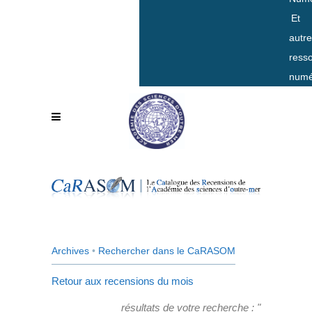
Et
autr
ress
numé
Archives
•
Rechercher dans le CaRASOM
Retour aux recensions du mois
résultats de votre recherche : "