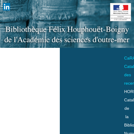
CaR
Cata
des
rece
HOR
Cata
de
la
Bibli
Numo