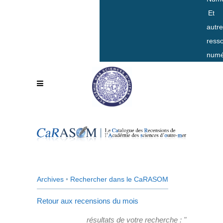
Et
autr
ress
numé
Archives
•
Rechercher dans le CaRASOM
Retour aux recensions du mois
résultats de votre recherche : "