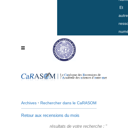
Et
autr
ress
numé
Archives
•
Rechercher dans le CaRASOM
Retour aux recensions du mois
résultats de votre recherche : "