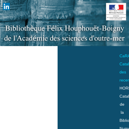
CaR
Cata
des
rece
HOR
Cata
de
la
Bibli
Numo