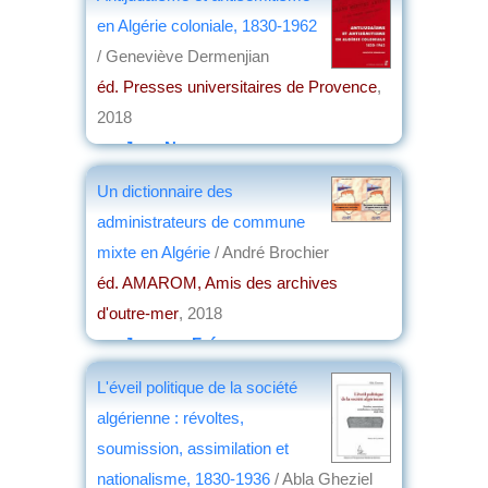
en Algérie coloniale, 1830-1962
/ Geneviève Dermenjian
éd. Presses universitaires de Provence
,
2018
par
Jean Nemo
Un dictionnaire des
administrateurs de commune
mixte en Algérie
/ André Brochier
éd. AMAROM, Amis des archives
d'outre-mer
, 2018
par
Jacques Frémeaux
L'éveil politique de la société
algérienne : révoltes,
soumission, assimilation et
nationalisme, 1830-1936
/ Abla Gheziel