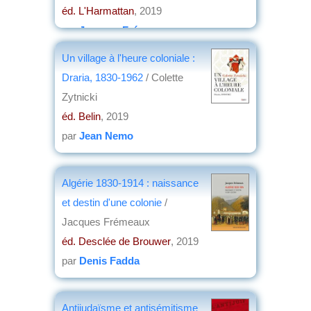
éd. L'Harmattan
, 2019
par
Jacques Frémeaux
Un village à l'heure coloniale :
Draria, 1830-1962
/ Colette
Zytnicki
éd. Belin
, 2019
par
Jean Nemo
Algérie 1830-1914 : naissance
et destin d'une colonie
/
Jacques Frémeaux
éd. Desclée de Brouwer
, 2019
par
Denis Fadda
Antijudaïsme et antisémitisme