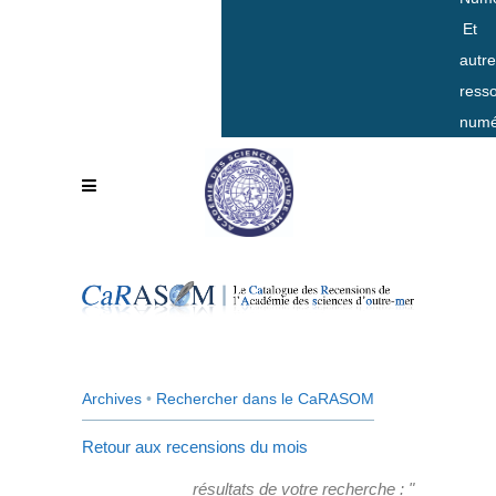
Et
autr
ress
numé
Archives
•
Rechercher dans le CaRASOM
Retour aux recensions du mois
résultats de votre recherche : "