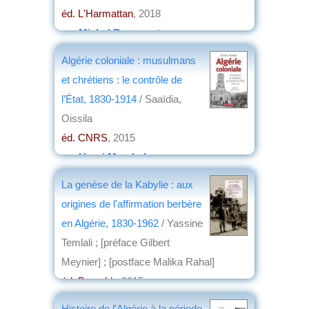
éd. L'Harmattan
, 2018
par
Michel Bousquet
Algérie coloniale : musulmans
et chrétiens : le contrôle de
l’État, 1830-1914
/ Saaïdia,
Oissila
éd. CNRS
, 2015
par
Henri Marchal
La genèse de la Kabylie : aux
origines de l'affirmation berbère
en Algérie, 1830-1962
/ Yassine
Temlali ; [préface Gilbert
Meynier] ; [postface Malika Rahal]
éd. Barzakh
, 2015
par
Jean Nemo
Histoire de l'Algérie à la période