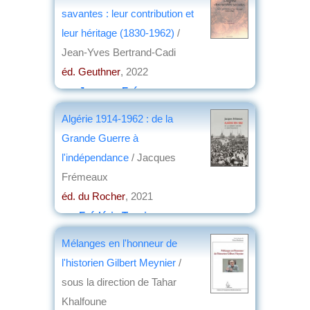
savantes : leur contribution et
leur héritage (1830-1962)
/
Jean-Yves Bertrand-Cadi
éd. Geuthner
, 2022
par
Jacques Frémeaux
Algérie 1914-1962 : de la
Grande Guerre à
l'indépendance
/ Jacques
Frémeaux
éd. du Rocher
, 2021
par
Frédéric Turpin
Mélanges en l'honneur de
l'historien Gilbert Meynier
/
sous la direction de Tahar
Khalfoune