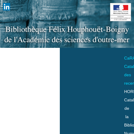
CaR
Cata
des
rece
HOR
Cata
de
la
Bibli
Numo