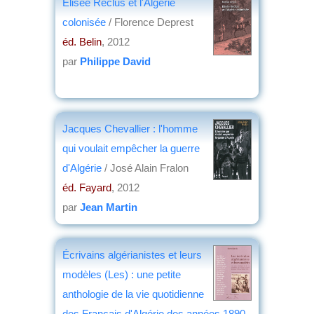
Élisée Reclus et l'Algérie
colonisée
/ Florence Deprest
éd. Belin
, 2012
par
Philippe David
Jacques Chevallier : l'homme
qui voulait empêcher la guerre
d'Algérie
/ José Alain Fralon
éd. Fayard
, 2012
par
Jean Martin
Écrivains algérianistes et leurs
modèles (Les) : une petite
anthologie de la vie quotidienne
des Français d'Algérie des années 1890