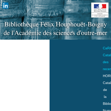
CaR
Cata
des
rece
HOR
Cata
de
la
Bibli
Numo