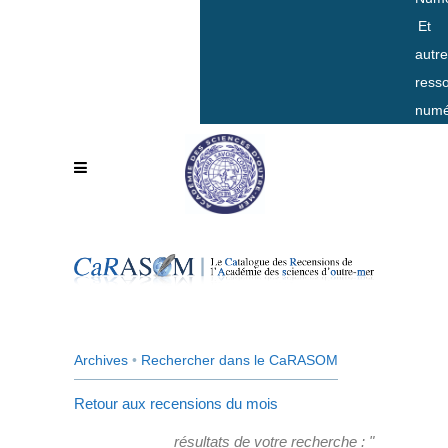
Et
autr
ress
numé
Archives
•
Rechercher dans le CaRASOM
Retour aux recensions du mois
résultats de votre recherche : "