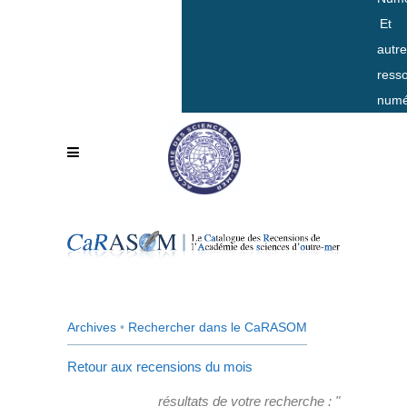
Et
autr
ress
numé
Archives
•
Rechercher dans le CaRASOM
Retour aux recensions du mois
résultats de votre recherche : "