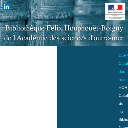
CaR
Cata
des
rece
HOR
Cata
de
la
Bibli
Numo