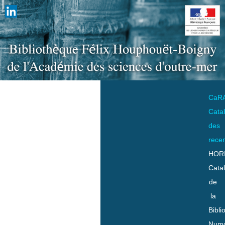
CaR
Cata
des
rece
HOR
Cata
de
la
Bibli
Numo