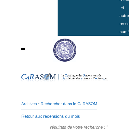
Et
autr
ress
numé
Archives
•
Rechercher dans le CaRASOM
Retour aux recensions du mois
résultats de votre recherche : "