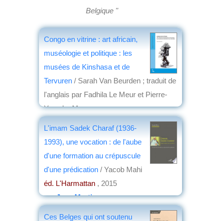
Belgique "
Congo en vitrine : art africain,
muséologie et politique : les
musées de Kinshasa et de
Tervuren
/ Sarah Van Beurden ; traduit de
l'anglais par Fadhila Le Meur et Pierre-
Yves Le Meur
éd. Africa Museum
, 2021
L'imam Sadek Charaf (1936-
par
Henri Marchal
1993), une vocation : de l'aube
d'une formation au crépuscule
d'une prédication
/ Yacob Mahi
éd. L'Harmattan
, 2015
par
Jean Martin
Ces Belges qui ont soutenu