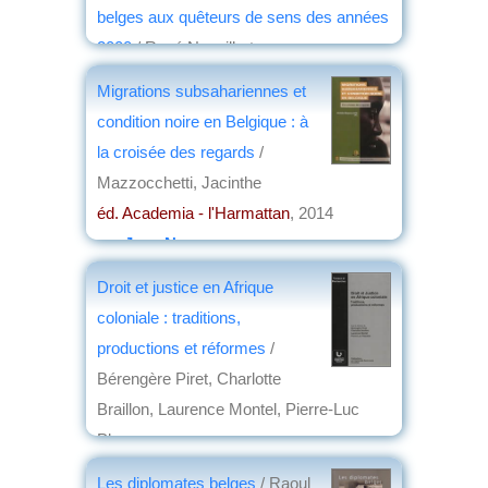
belges aux quêteurs de sens des années
2000
/ René Nouailhat
éd. EME
, 2014
Migrations subsahariennes et
par
Jean Nemo
condition noire en Belgique : à
la croisée des regards
/
Mazzocchetti, Jacinthe
éd. Academia - l'Harmattan
, 2014
par
Jean Nemo
Droit et justice en Afrique
coloniale : traditions,
productions et réformes
/
Bérengère Piret, Charlotte
Braillon, Laurence Montel, Pierre-Luc
Plasman
éd. Université Saint-Louis
, 2013
Les diplomates belges
/ Raoul