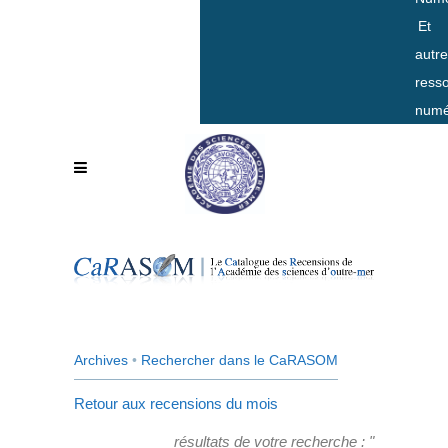
Et
autr
ress
numé
Archives
•
Rechercher dans le CaRASOM
Retour aux recensions du mois
résultats de votre recherche : "