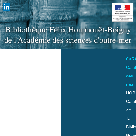
CaR
Cata
des
rece
HOR
Cata
de
la
Bibli
Numo