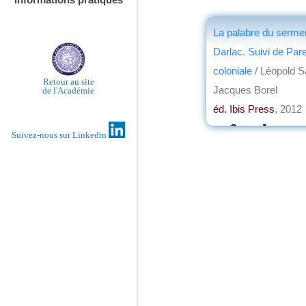
La palabre du serme
Darlac. Suivi de Par
coloniale
/ Léopold Sa
Retour au site
Jacques Borel
de l'Académie
éd. Ibis Press
, 2012
par
Serge Jacquem
Suivez-nous sur Linkedin