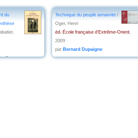
nt du
Technique du peuple annamite
/
enthèse
Oger, Henri
batier,
éd. École française d'Extrême-Orient
,
2009
par
Bernard Dupaigne
ond