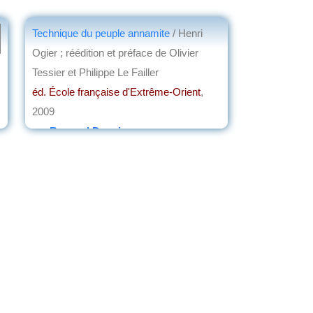
Technique du peuple annamite
/ Henri
Ogier ; réédition et préface de Olivier
Tessier et Philippe Le Failler
éd. École française d'Extrême-Orient
,
2009
par
Bernard Dupaigne