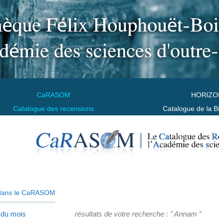
CaRASOM
HORIZO
Catalogue des recensions
Catalogue de la B
dans le CaRASOM
 du mois
résultats de votre recherche : " Annam "